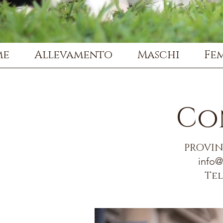
me
Allevamento
Maschi
Fe
Co
PROVIN
info@
Tel