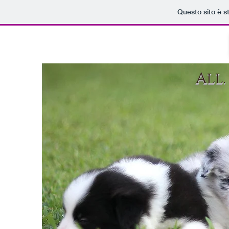
Questo sito è s
All