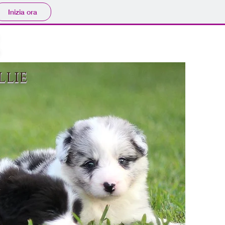
Inizia ora
e
llie